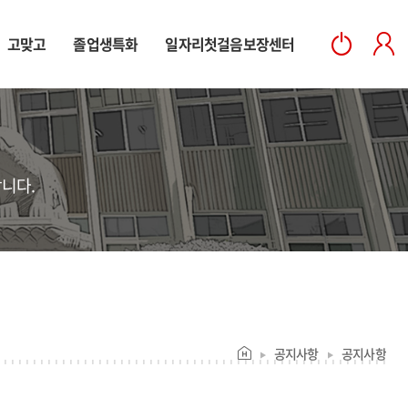
고맞고
졸업생특화
일자리첫걸음보장센터
니다.
공지사항
공지사항