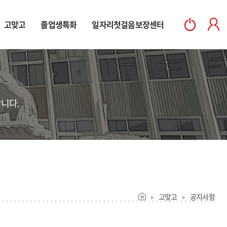
고맞고
졸업생특화
일자리첫걸음보장센터
니다.
고맞고
공지사항