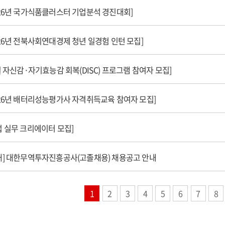
026년 국가식품클러스터 기업분석 경진대회]
026년 전북사회연대경제 청년 일경험 인턴 모집]
월 자신감·자기효능감 회복(DISC) 프로그램 참여자 모집]
026년 배터리성능평가사 자격취득교육 참여자 모집]
업 실무 크리에이터 모집]
내] 대한무역투자진흥공사(고졸채용) 채용공고 안내
1
2
3
4
5
6
7
8