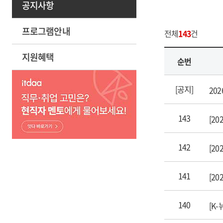
공지사항
프로그램안내
전체
143
건
지원혜택
순번
[공지]
20
143
[2
142
[2
141
[2
140
[K